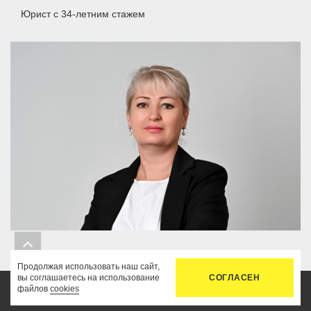
Юрист
с 34-летним стажем
Виктория Спирина
Продолжая использовать наш сайт,
Эксперт отдела юридического сопровождения
вы соглашаетесь на использование
СОГЛАСЕН
файлов
cookies
с 20-летним стажем
Главная
Услуги
Цены
Связь
Кабинет