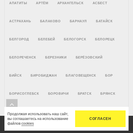
АПАТИТЫ
АРТЁМ
АРХАНГЕЛЬСК
АСБЕСТ
АСТРАХАНЬ
БАЛАКОВО
БАРНАУЛ
БАТАЙСК
БЕЛГОРОД
БЕЛЕБЕЙ
БЕЛОГОРСК
БЕЛОРЕЦК
БЕЛОРЕЧЕНСК
БЕРЕЗНИКИ
БЕРЁЗОВСКИЙ
БИЙСК
БИРОБИДЖАН
БЛАГОВЕЩЕНСК
БОР
БОРИСОГЛЕБСК
БОРОВИЧИ
БРАТСК
БРЯНСК
ВЕЛИКИЙ НОВГОРОД
ВЛАДИВОСТОК
ВЛАДИКАВКАЗ
Продолжая использовать наш сайт,
вы соглашаетесь на использование
СОГЛАСЕН
файлов
cookies
Главная
Услуги
Цены
Связь
Кабинет
ВЛАДИМИР
ВОЛГОГРАД
ВОЛГОДОНСК