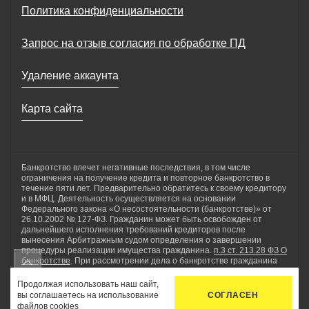
Политика конфиденциальности
Запрос на отзыв согласия по обработке ПД
Удаление аккаунта
Карта сайта
Банкротство влечет негативные последствия, в том числе
ограничения на получение кредита и повторное банкротство в
течение пяти лет. Предварительно обратитесь к своему кредитору
и в МФЦ. Деятельность осуществляется на основании
Федерального закона «О несостоятельности (банкротстве)» от
26.10.2002 № 127-ФЗ. Гражданин может быть освобожден от
дальнейшего исполнения требований кредиторов после
вынесения Арбитражным судом определения о завершении
процедуры реализации имущества гражданина.
п.3 ст. 213.28 ФЗ О
банкротстве
. При рассмотрении дела о банкротстве гражданина
применяются реструктуризация долгов гражданина, реализация
имущества гражданина, мировое соглашение. ООО «Нетдолгофф»
Продолжая использовать наш сайт,
осуществляет комплекс юридических услуг по сопровождению
вы соглашаетесь на использование
СОГЛАСЕН
процедуры банкротства физических лиц, а также проводит
файлов
cookies