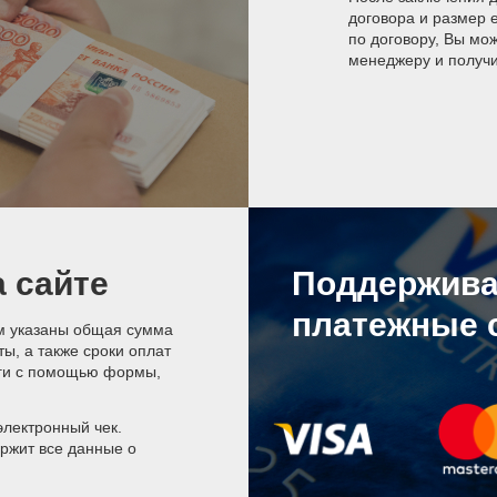
договора и размер 
по договору, Вы мо
менеджеру и получит
а сайте
Поддержив
платежные 
ом указаны общая сумма
ы, а также сроки оплат
уги с помощью формы,
электронный чек.
ржит все данные о