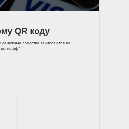
ому QR коду
 денежные средства зачисляются на
тдолгофф”