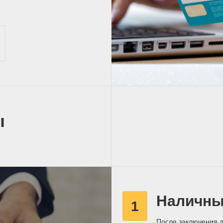
ы
Наличны
1
После заключения д