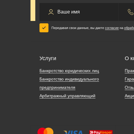
Передавая свои данные, вы даете
согласие
на
обраб
Услуги
О к
Банкротство юридических лиц
Прак
Банкротство индивидуального
Гара
предпринимателя
Отз
Арбитражный управляющий
Акц