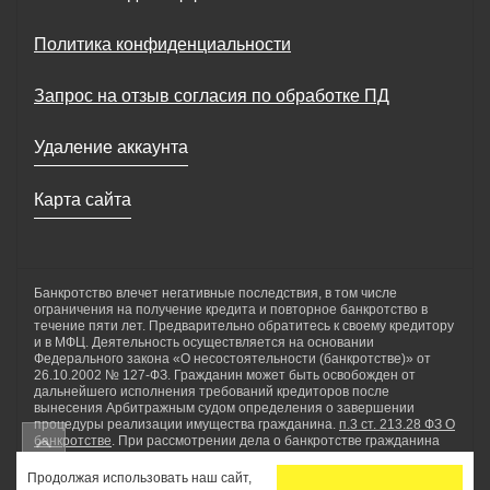
Политика конфиденциальности
Запрос на отзыв согласия по обработке ПД
Удаление аккаунта
Карта сайта
Банкротство влечет негативные последствия, в том числе
ограничения на получение кредита и повторное банкротство в
течение пяти лет. Предварительно обратитесь к своему кредитору
и в МФЦ. Деятельность осуществляется на основании
Федерального закона «О несостоятельности (банкротстве)» от
26.10.2002 № 127-ФЗ. Гражданин может быть освобожден от
дальнейшего исполнения требований кредиторов после
вынесения Арбитражным судом определения о завершении
процедуры реализации имущества гражданина.
п.3 ст. 213.28 ФЗ О
банкротстве
. При рассмотрении дела о банкротстве гражданина
применяются реструктуризация долгов гражданина, реализация
имущества гражданина, мировое соглашение. ООО «Нетдолгофф»
Продолжая использовать наш сайт,
осуществляет комплекс юридических услуг по сопровождению