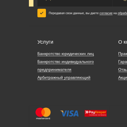
Передавая свои данные, вы даете
согласие
на
обраб
Услуги
О к
Банкротство юридических лиц
Прак
Банкротство индивидуального
Гара
предпринимателя
Отз
Арбитражный управляющий
Акц